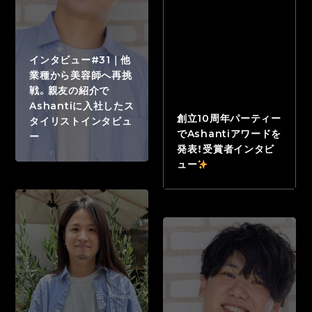
インタビュー#31｜他
業種から美容師へ再挑
戦。親友の紹介で
Ashantiに入社したス
創立10周年パーティー
タイリストインタビュ
でAshantiアワードを
ー
発表！受賞者インタビ
ュー