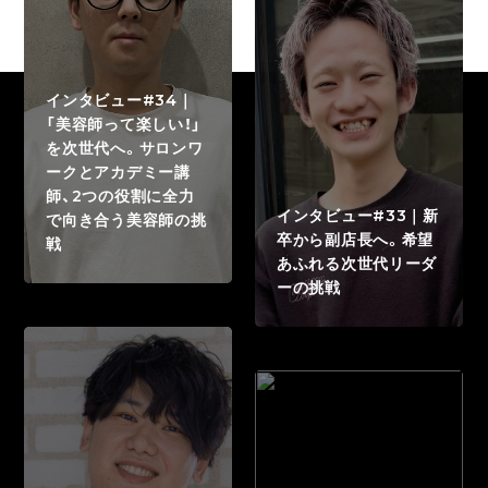
インタビュー#34｜
「美容師って楽しい！」
を次世代へ。サロンワ
ークとアカデミー講
師、2つの役割に全力
インタビュー#33｜新
で向き合う美容師の挑
卒から副店長へ。希望
戦
あふれる次世代リーダ
ーの挑戦