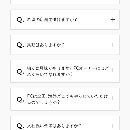
方も複数名いらっしゃいます。
A.
もちろん可能です。
基本的にスタイリストはシフト制になります
Q.
のでご自身の生活スタイルに合わせて働くこ
希望の店舗で働けますか？
とができます。
A.
基本的にご希望の店舗で働くことができま
す。
Q.
スタッフ人数が多い場合は近隣の店舗をオス
異動はありますか？
スメする事もありますが、無理なご提案はあ
りません。
A.
希望地域と異なる遠方への転勤はありませ
ん。
独立に興味があります。FCオーナーにはど
ただし、本人のご希望やキャリアにマッチす
Q.
れくらいでなれますか？
る場合には、提案させていただくことがあり
ます。
A.
実績次第ですが、3ヶ月で独立した前例もあり
ます！Ashantiでは年齢や経験関係なく、登用
FCは全国、海外どこでもやらせていただけ
する評価基準を採用しています。
Q.
るのでしょうか？
A.
もちろんです。
弊社は全国、海外進出を視野に入れています。
Q.
余談ですが弊社は全店舗で赤字0です！！！
入社祝い金等はありますか？