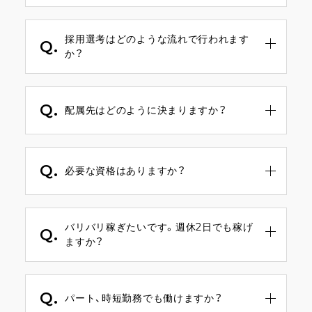
A.
自由に休みが取れます。
土日休み可で、連休を取って旅行に行くスタ
採用選考はどのような流れで行われます
ッフもいます。
Q.
か？
A.
応募⇒サロン見学(※必須ではありません)⇒面
接⇒内定
Q.
となります。
配属先はどのように決まりますか？
詳細については採用担当までご連絡くださ
い。
A.
住んでいる場所や働きたい場所をお聞きし
て、相談後決定いたします。
Q.
必要な資格はありますか？
A.
美容師免許です。
バリバリ稼ぎたいです。週休2日でも稼げ
Q.
ますか？
A.
休みの数も個々に調整できるのでご安心くだ
さい。
Q.
レギュラー勤務の大多数のスタッフさんは、
パート、時短勤務でも働けますか？
報酬50万円を超えています。100万円以上の