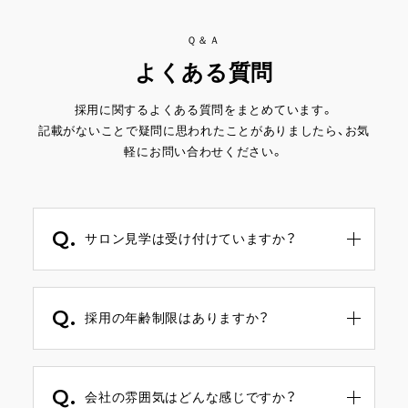
Ｑ＆Ａ
よくある質問
採用に関するよくある質問をまとめています。
記載がないことで疑問に思われたことがありましたら、お気
軽にお問い合わせください。
Q.
サロン見学は受け付けていますか？
A.
ご希望の店舗のサロンの雰囲気を直接ご覧い
ただきたいと思っておりますので、全店でサ
Q.
ロン見学の受付を行っています。
採用の年齢制限はありますか？
サロンによっても雰囲気が異なりますので複
数のサロンを見ていただくことも可能です。
A.
年齢制限はありませんのでご安心ください。
あらかじめ予約が必要となりますのでまずは
お問い合わせください。
Q.
会社の雰囲気はどんな感じですか？