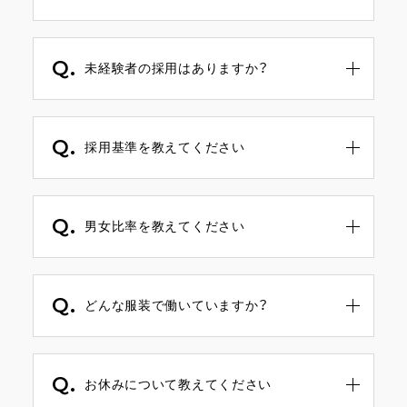
A.
モチベーションの高いスタッフはどんどんチ
ャンスが貰える環境です。
Q.
休みもしっかり取れて仕事もプライベートも
未経験者の採用はありますか？
充実しているのでみんな生き生きとしていま
す。
A.
新卒生の採用も随時実施しております。
アカデミー完備で半年でデビューも可能で
Q.
す。
採用基準を教えてください
A.
年齢や性別は問わないので、やる気があれば
だれでもOKです。
Q.
男女比率を教えてください
A.
男性44%、女性56%です。
※2023年4月現在
Q.
どんな服装で働いていますか？
A.
みなさん好きな服装で働いています。
Q.
お休みについて教えてください