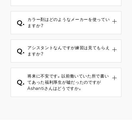
A.
ございます。
100万円(規定有)です。是非お話だけでも聞き
カラー剤はどのようなメーカーを使ってい
にお越しくださいませ。
Q.
ますか？
A.
WELLA、ミルボン、ナプラなどです。具体的に
はイルミナカラー、アディクシーカラー、N.、
アシスタントなんですが練習は見てもらえ
TOKIO等をそろえています。
Q.
ますか？
A.
もちろんです。
弊社はアカデミー施設がありますので中途最
将来に不安です。以前働いていた所で書い
短1カ月でスタイリスト育成できます。※個人
Q.
てあった福利厚生が嘘だったのですが
差有り
Ashantiさんはどうですか。
A.
記入している事に嘘は1つも無いです。当社は
圧倒的な福利厚生で仲間を守ります。一例で
退職金、社会保険、有給消化などがありますの
で安心して働くことができます。