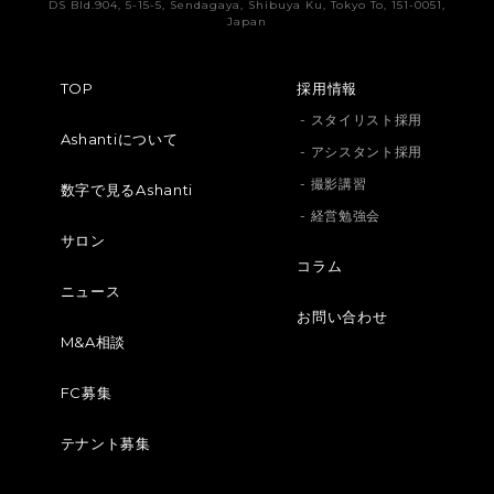
DS Bld.904, 5-15-5, Sendagaya, Shibuya Ku, Tokyo To, 151-0051,
Japan
TOP
採用情報
- スタイリスト採用
Ashantiについて
- アシスタント採用
- 撮影講習
数字で見るAshanti
- 経営勉強会
サロン
コラム
ニュース
お問い合わせ
M&A相談
FC募集
テナント募集