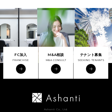
FC加入
M&A相談
テナント募集
FRANCHISE
M&A CONSULT
SEEKING TENANTS
Ashanti Co., Ltd.