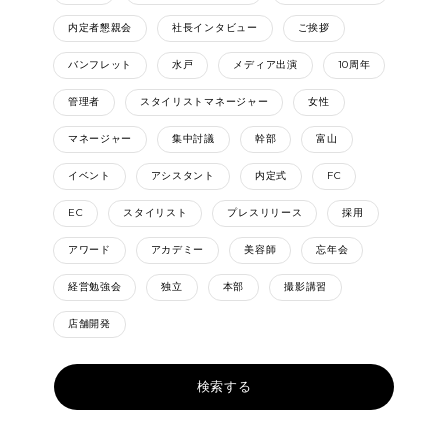
内定者懇親会
社長インタビュー
ご挨拶
バンフレット
水戸
メディア出演
10周年
管理者
スタイリストマネージャー
女性
マネージャー
集中討議
幹部
富山
イベント
アシスタント
内定式
FC
EC
スタイリスト
プレスリリース
採用
アワード
アカデミー
美容師
忘年会
経営勉強会
独立
本部
撮影講習
店舗開発