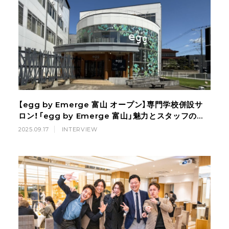
【egg by Emerge 富山 オープン】専門学校併設サ
ロン！「egg by Emerge 富山」魅力とスタッフの想
い
2025.09.17
INTERVIEW