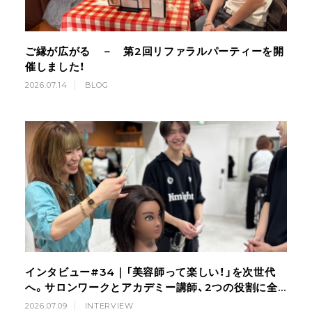
ご縁が広がる － 第2回リファラルパーティーを開
催しました！
2026.07.14
BLOG
インタビュー#34｜「美容師って楽しい！」を次世代
へ。サロンワークとアカデミー講師、2つの役割に全
力で向き合う美容師の挑戦
2026.07.09
INTERVIEW