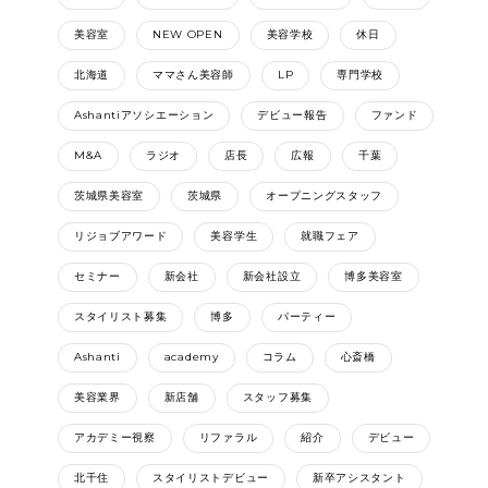
美容室
NEW OPEN
美容学校
休日
北海道
ママさん美容師
LP
専門学校
Ashantiアソシエーション
デビュー報告
ファンド
M&A
ラジオ
店長
広報
千葉
茨城県美容室
茨城県
オープニングスタッフ
リジョブアワード
美容学生
就職フェア
セミナー
新会社
新会社設立
博多美容室
スタイリスト募集
博多
パーティー
Ashanti
academy
コラム
心斎橋
美容業界
新店舗
スタッフ募集
アカデミー視察
リファラル
紹介
デビュー
北千住
スタイリストデビュー
新卒アシスタント