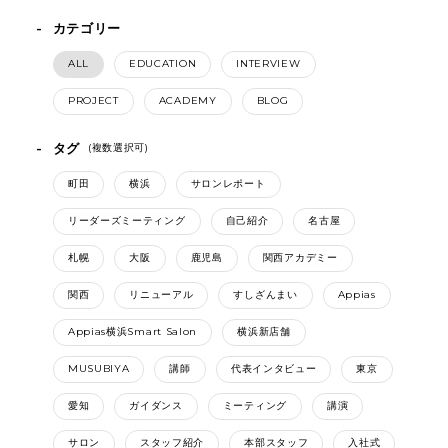
カテゴリー
ALL
EDUCATION
INTERVIEW
PROJECT
ACADEMY
BLOG
タグ
(複数選択可)
町田
横浜
サロンレポート
リーダーズミーティング
自己紹介
名古屋
札幌
大阪
鹿児島
関西アカデミー
関西
リニューアル
すしざんまい
Appias
Appias横浜Smart Salon
横浜新店舗
MUSUBIYA
講師
代表インタビュー
東京
愛知
ガイダンス
ミーティング
講演
サロン
スタッフ紹介
本部スタッフ
入社式