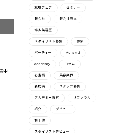
就職フェア
セミナー
新会社
新会社設立
博多美容室
スタイリスト募集
博多
パーティー
Ashanti
academy
コラム
集中
心斎橋
美容業界
新店舗
スタッフ募集
アカデミー視察
リファラル
紹介
デビュー
北千住
スタイリストデビュー