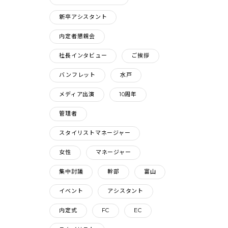
新卒アシスタント
内定者懇親会
社長インタビュー
ご挨拶
バンフレット
水戸
メディア出演
10周年
管理者
スタイリストマネージャー
女性
マネージャー
集中討議
幹部
富山
イベント
アシスタント
内定式
FC
EC