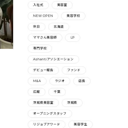
入社式
美容室
NEW OPEN
美容学校
休日
北海道
ママさん美容師
LP
専門学校
Ashantiアソシエーション
デビュー報告
ファンド
M&A
ラジオ
店長
広報
千葉
茨城県美容室
茨城県
オープニングスタッフ
リジョブアワード
美容学生