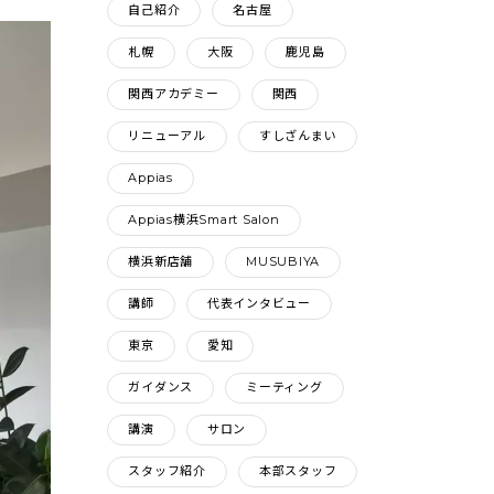
自己紹介
名古屋
札幌
大阪
鹿児島
関西アカデミー
関西
リニューアル
すしざんまい
Appias
Appias横浜Smart Salon
横浜新店舗
MUSUBIYA
講師
代表インタビュー
東京
愛知
ガイダンス
ミーティング
講演
サロン
スタッフ紹介
本部スタッフ