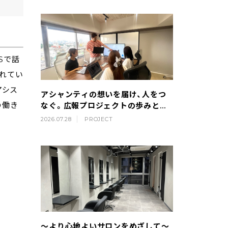
Sで話
れてい
アシス
アシャンティの想いを届け、人をつ
の働き
なぐ。広報プロジェクトの歩みとこ
れから
2026.07.28
PROJECT
～より心地よいサロンをめざして～