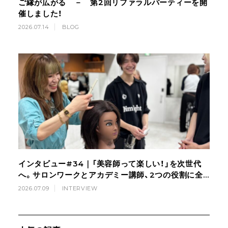
ご縁が広がる － 第2回リファラルパーティーを開
催しました！
2026.07.14
BLOG
インタビュー#34｜「美容師って楽しい！」を次世代
へ。サロンワークとアカデミー講師、2つの役割に全
力で向き合う美容師の挑戦
2026.07.09
INTERVIEW