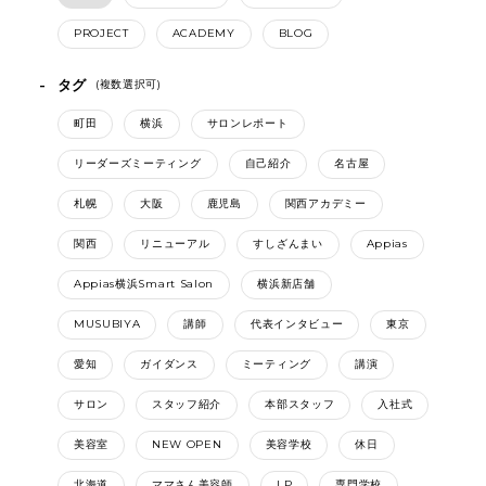
PROJECT
ACADEMY
BLOG
タグ
(複数選択可)
町田
横浜
サロンレポート
リーダーズミーティング
自己紹介
名古屋
札幌
大阪
鹿児島
関西アカデミー
関西
リニューアル
すしざんまい
Appias
Appias横浜Smart Salon
横浜新店舗
MUSUBIYA
講師
代表インタビュー
東京
愛知
ガイダンス
ミーティング
講演
サロン
スタッフ紹介
本部スタッフ
入社式
美容室
NEW OPEN
美容学校
休日
北海道
ママさん美容師
LP
専門学校