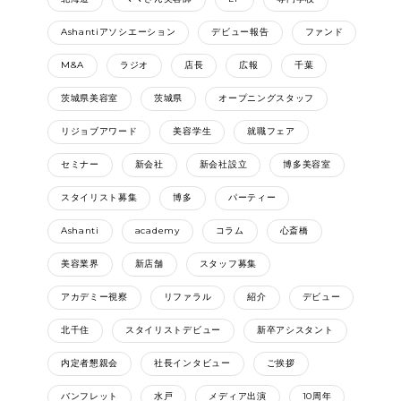
Ashantiアソシエーション
デビュー報告
ファンド
M&A
ラジオ
店長
広報
千葉
茨城県美容室
茨城県
オープニングスタッフ
リジョブアワード
美容学生
就職フェア
セミナー
新会社
新会社設立
博多美容室
スタイリスト募集
博多
パーティー
Ashanti
academy
コラム
心斎橋
美容業界
新店舗
スタッフ募集
アカデミー視察
リファラル
紹介
デビュー
北千住
スタイリストデビュー
新卒アシスタント
内定者懇親会
社長インタビュー
ご挨拶
バンフレット
水戸
メディア出演
10周年