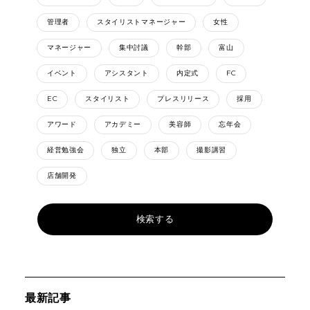
管理者
スタイリストマネージャー
女性
マネージャー
集中討議
幹部
富山
イベント
アシスタント
内定式
FC
EC
スタイリスト
プレスリリース
採用
アワード
アカデミー
美容師
忘年会
経営勉強会
独立
本部
撮影講習
店舗開発
最新記事