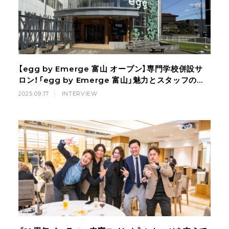
【egg by Emerge 富山 オープン】専門学校併設サ
ロン！「egg by Emerge 富山」魅力とスタッフの想
い
2025.09.17
INTERVIEW