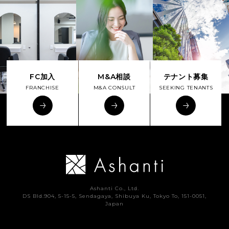
FC加入
M&A相談
テナント募集
FRANCHISE
M&A CONSULT
SEEKING TENANTS
Ashanti Co., Ltd.
DS Bld.904, 5-15-5, Sendagaya, Shibuya Ku, Tokyo To, 151-0051,
Japan