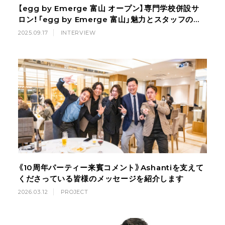
【egg by Emerge 富山 オープン】専門学校併設サ
ロン！「egg by Emerge 富山」魅力とスタッフの想
い
2025.09.17
INTERVIEW
《10周年パーティー来賓コメント》Ashantiを支えて
くださっている皆様のメッセージを紹介します
2026.03.12
PROJECT