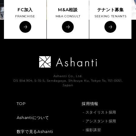
FC加入
M&A相談
テナント募集
FRANCHISE
M&A CONSULT
SEEKING TENANTS
Ashanti Co., Ltd.
DS Bld.904, 5-15-5, Sendagaya, Shibuya Ku, Tokyo To, 151-0051,
Japan
TOP
採用情報
- スタイリスト採用
Ashantiについて
- アシスタント採用
- 撮影講習
数字で見るAshanti