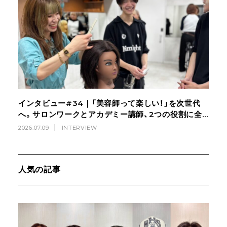
インタビュー#34｜「美容師って楽しい！」を次世代
へ。サロンワークとアカデミー講師、2つの役割に全
力で向き合う美容師の挑戦
2026.07.09
INTERVIEW
人気の記事