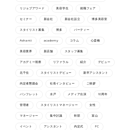
リジョブアワード
美容学生
就職フェア
セミナー
新会社
新会社設立
博多美容室
スタイリスト募集
博多
パーティー
Ashanti
academy
コラム
心斎橋
美容業界
新店舗
スタッフ募集
アカデミー視察
リファラル
紹介
デビュー
北千住
スタイリストデビュー
新卒アシスタント
内定者懇親会
社長インタビュー
ご挨拶
バンフレット
水戸
メディア出演
10周年
管理者
スタイリストマネージャー
女性
マネージャー
集中討議
幹部
富山
イベント
アシスタント
内定式
FC