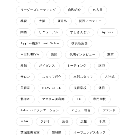
リーダーズミーティング
自己紹介
名古屋
札幌
大阪
鹿児島
関西アカデミー
関西
リニューアル
すしざんまい
Appias
Appias横浜Smart Salon
横浜新店舗
MUSUBIYA
講師
代表インタビュー
東京
愛知
ガイダンス
ミーティング
講演
サロン
スタッフ紹介
本部スタッフ
入社式
美容室
NEW OPEN
美容学校
休日
北海道
ママさん美容師
LP
専門学校
Ashantiアソシエーション
デビュー報告
ファンド
M&A
ラジオ
店長
広報
千葉
茨城県美容室
茨城県
オープニングスタッフ