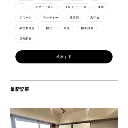
EC
スタイリスト
プレスリリース
採用
アワード
アカデミー
美容師
忘年会
経営勉強会
独立
本部
撮影講習
店舗開発
最新記事