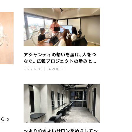
アシャンティの想いを届け、人をつ
なぐ。広報プロジェクトの歩みとこ
れから
2026.07.28
PROJECT
いらっ
～より心地よいサロンをめざして～