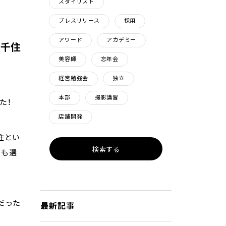
スタイリスト
プレスリリース
採用
アワード
アカデミー
北千住
美容師
忘年会
経営勉強会
独立
本部
撮影講習
た！
店舗開発
住とい
でも選
だった
最新記事