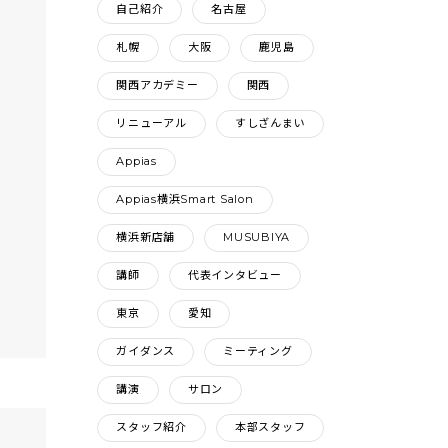
自己紹介
名古屋
札幌
大阪
鹿児島
関西アカデミー
関西
リニューアル
すしざんまい
Appias
Appias横浜Smart Salon
横浜新店舗
MUSUBIYA
講師
代表インタビュー
東京
愛知
ガイダンス
ミーティング
講演
サロン
スタッフ紹介
本部スタッフ