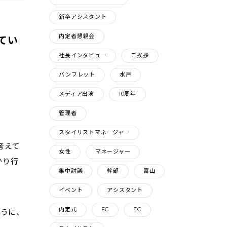
新卒アシスタント
内定者懇親会
てい
社長インタビュー
ご挨拶
バンフレット
水戸
メディア出演
10周年
管理者
スタイリストマネージャー
考えて
女性
マネージャー
かり行
集中討議
幹部
富山
イベント
アシスタント
内定式
FC
EC
うに、