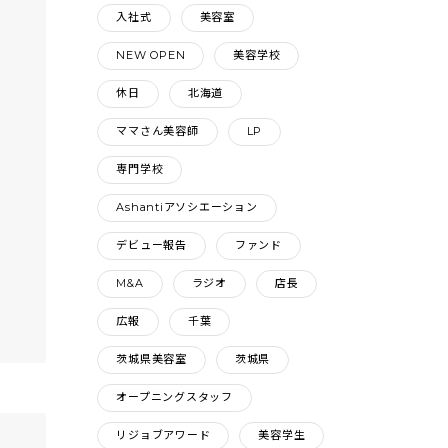
入社式
美容室
NEW OPEN
美容学校
休日
北海道
ママさん美容師
LP
専門学校
Ashantiアソシエーション
デビュー報告
ファンド
M&A
ラジオ
店長
広報
千葉
茨城県美容室
茨城県
オープニングスタッフ
リジョブアワード
美容学生