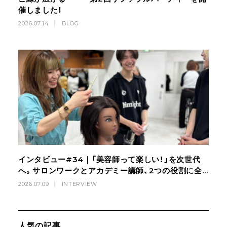
催しました！
2026.07.14
BLOG
インタビュー#34｜「美容師って楽しい！」を次世代
へ。サロンワークとアカデミー講師、2つの役割に全
力で向き合う美容師の挑戦
2026.07.09
INTERVIEW
人気の記事