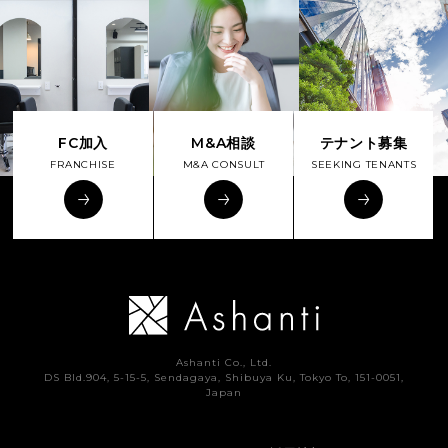
FC加入
M&A相談
テナント募集
FRANCHISE
M&A CONSULT
SEEKING TENANTS
Ashanti Co., Ltd.
DS Bld.904, 5-15-5, Sendagaya, Shibuya Ku, Tokyo To, 151-0051,
Japan