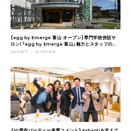
【egg by Emerge 富山 オープン】専門学校併設サ
ロン！「egg by Emerge 富山」魅力とスタッフの想
い
2025.09.17
INTERVIEW
《10周年パーティー来賓コメント》Ashantiを支えて