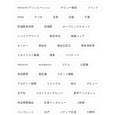
Ashantiアソシエーション
デビュー報告
ファンド
M&A
ラジオ
店長
広報
千葉
茨城県美容室
茨城県
オープニングスタッフ
リジョブアワード
美容学生
就職フェア
セミナー
新会社
新会社設立
博多美容室
スタイリスト募集
博多
パーティー
Ashanti
academy
コラム
心斎橋
美容業界
新店舗
スタッフ募集
アカデミー視察
リファラル
紹介
デビュー
北千住
スタイリストデビュー
新卒アシスタント
内定者懇親会
社長インタビュー
ご挨拶
バンフレット
水戸
メディア出演
10周年