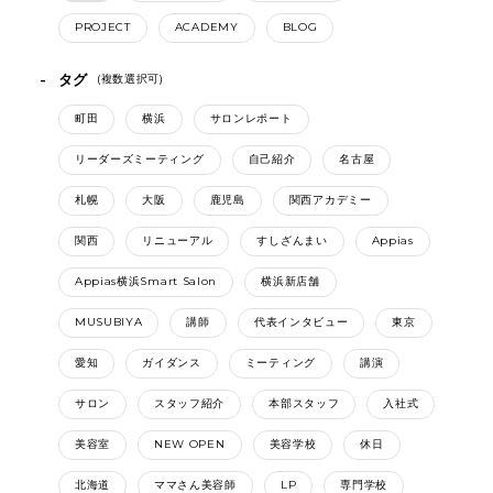
PROJECT
ACADEMY
BLOG
タグ
(複数選択可)
町田
横浜
サロンレポート
リーダーズミーティング
自己紹介
名古屋
札幌
大阪
鹿児島
関西アカデミー
関西
リニューアル
すしざんまい
Appias
Appias横浜Smart Salon
横浜新店舗
MUSUBIYA
講師
代表インタビュー
東京
愛知
ガイダンス
ミーティング
講演
サロン
スタッフ紹介
本部スタッフ
入社式
美容室
NEW OPEN
美容学校
休日
北海道
ママさん美容師
LP
専門学校