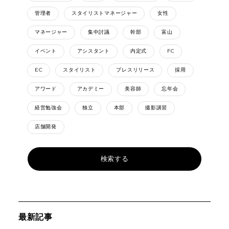
管理者
スタイリストマネージャー
女性
マネージャー
集中討議
幹部
富山
イベント
アシスタント
内定式
FC
EC
スタイリスト
プレスリリース
採用
アワード
アカデミー
美容師
忘年会
経営勉強会
独立
本部
撮影講習
店舗開発
最新記事