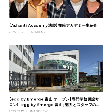
【Ashanti Academy池袋】在籍アカデミー生紹介
2025.05.30
ACADEMY
【egg by Emerge 富山 オープン】専門学校併設サ
ロン！「egg by Emerge 富山」魅力とスタッフの想
い
2025.09.17
INTERVIEW