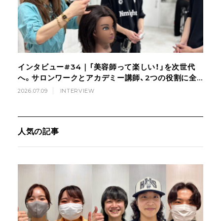
インタビュー#34｜「美容師って楽しい！」を次世代
へ。サロンワークとアカデミー講師、2つの役割に全
力で向き合う美容師の挑戦
2026.07.09
INTERVIEW
人気の記事