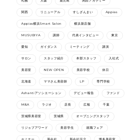
札幌
大阪
鹿児島
関西アカデミー
関西
リニューアル
すしざんまい
Appias
Appias横浜Smart Salon
横浜新店舗
MUSUBIYA
講師
代表インタビュー
東京
愛知
ガイダンス
ミーティング
講演
サロン
スタッフ紹介
本部スタッフ
入社式
美容室
NEW OPEN
美容学校
休日
北海道
ママさん美容師
LP
専門学校
Ashantiアソシエーション
デビュー報告
ファンド
M&A
ラジオ
店長
広報
千葉
茨城県美容室
茨城県
オープニングスタッフ
リジョブアワード
美容学生
就職フェア
セミナー
新会社
新会社設立
博多美容室