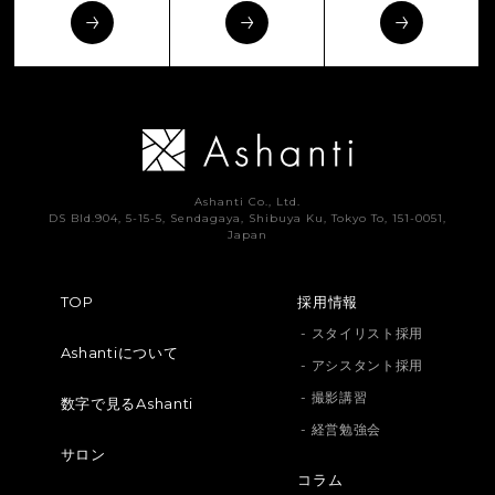
Ashanti Co., Ltd.
DS Bld.904, 5-15-5, Sendagaya, Shibuya Ku, Tokyo To, 151-0051,
Japan
TOP
採用情報
- スタイリスト採用
Ashantiについて
- アシスタント採用
- 撮影講習
数字で見るAshanti
- 経営勉強会
サロン
コラム