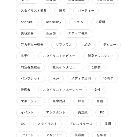
スタイリスト募集
博多
パーティー
Ashanti
academy
コラム
心斎橋
美容業界
新店舗
スタッフ募集
アカデミー視察
リファラル
紹介
デビュー
北千住
スタイリストデビュー
新卒アシスタント
内定者懇親会
社長インタビュー
ご挨拶
バンフレット
水戸
メディア出演
10周年
管理者
スタイリストマネージャー
女性
マネージャー
集中討議
幹部
富山
イベント
アシスタント
内定式
FC
EC
スタイリスト
プレスリリース
採用
アワード
アカデミー
美容師
忘年会