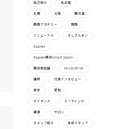
自己紹介
名古屋
札幌
大阪
鹿児島
関西アカデミー
関西
リニューアル
すしざんまい
Appias
Appias横浜Smart Salon
横浜新店舗
MUSUBIYA
講師
代表インタビュー
東京
愛知
ガイダンス
ミーティング
講演
サロン
スタッフ紹介
本部スタッフ