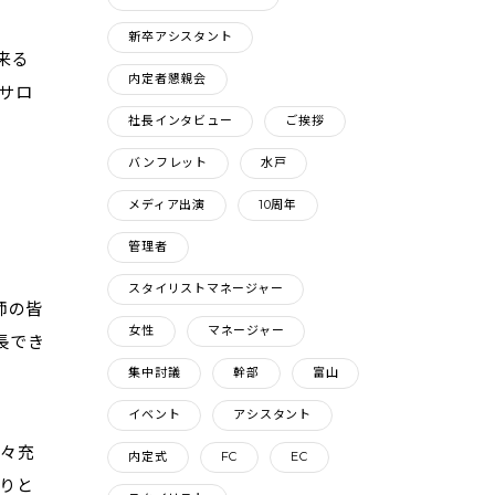
新卒アシスタント
来る
内定者懇親会
サロ
社長インタビュー
ご挨拶
バンフレット
水戸
メディア出演
10周年
管理者
スタイリストマネージャー
師の皆
女性
マネージャー
長でき
集中討議
幹部
富山
イベント
アシスタント
日々充
内定式
FC
EC
りと