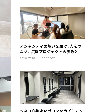
アシャンティの想いを届け、人をつ
なぐ。広報プロジェクトの歩みとこ
れから
2026.07.28
PROJECT
～より心地よいサロンをめざして～