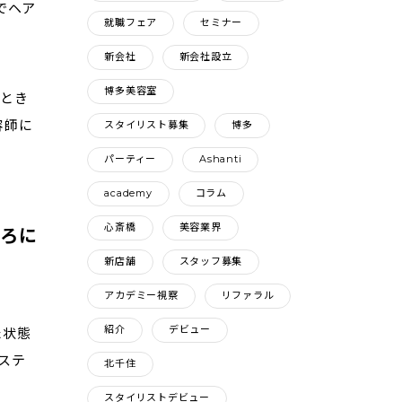
でヘア
就職フェア
セミナー
新会社
新会社設立
博多美容室
たとき
容師に
スタイリスト募集
博多
パーティー
Ashanti
academy
コラム
心斎橋
美容業界
ころに
新店舗
スタッフ募集
アカデミー視察
リファラル
紹介
デビュー
た状態
ステ
北千住
スタイリストデビュー