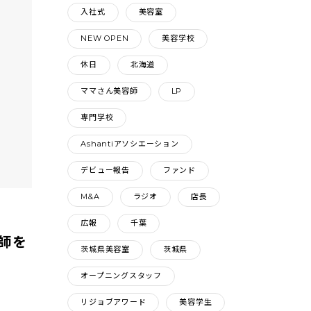
入社式
美容室
NEW OPEN
美容学校
休日
北海道
ママさん美容師
LP
専門学校
Ashantiアソシエーション
デビュー報告
ファンド
M&A
ラジオ
店長
広報
千葉
師を
茨城県美容室
茨城県
オープニングスタッフ
リジョブアワード
美容学生