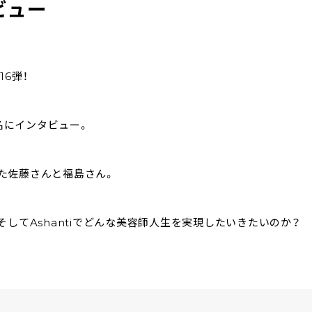
ビュー
16弾！
生2名にインタビュー。
した佐藤さんと福島さん。
してAshantiでどんな美容師人生を実現したいきたいのか？