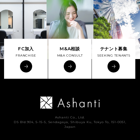
FC加入
M&A相談
テナント募集
FRANCHISE
M&A CONSULT
SEEKING TENANTS
Ashanti Co., Ltd.
DS Bld.904, 5-15-5, Sendagaya, Shibuya Ku, Tokyo To, 151-0051,
Japan