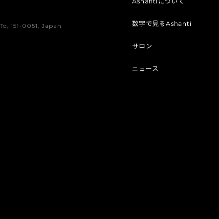
Ashantiについて
数字で見るAshanti
To, 151-0051, Japan
サロン
ニュース