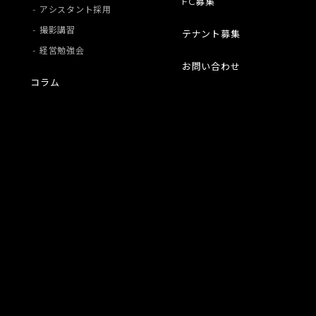
FC募集
- アシスタント採用
- 撮影講習
テナント募集
- 経営勉強会
お問い合わせ
コラム