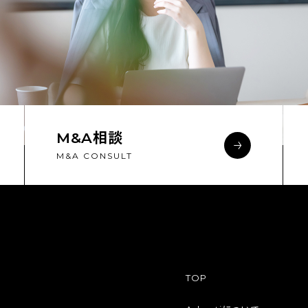
M&A相談
M&A CONSULT
TOP