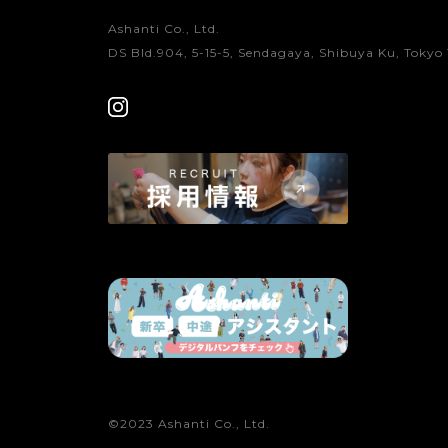
Ashanti Co., Ltd.
DS Bld.904, 5-15-5, Sendagaya, Shibuya Ku, Tokyo 
©2023 Ashanti Co., Ltd.