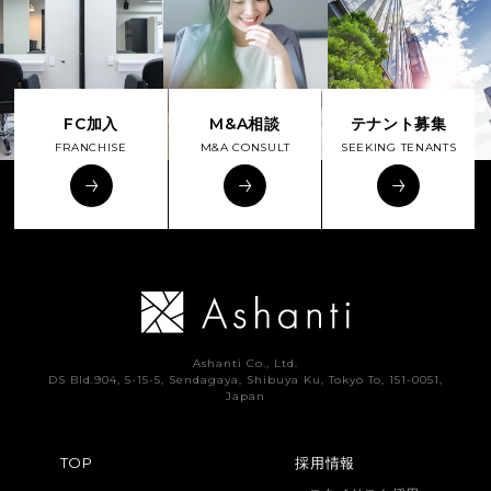
FC加入
M&A相談
テナント募集
FRANCHISE
M&A CONSULT
SEEKING TENANTS
Ashanti Co., Ltd.
DS Bld.904, 5-15-5, Sendagaya, Shibuya Ku, Tokyo To, 151-0051,
Japan
TOP
採用情報