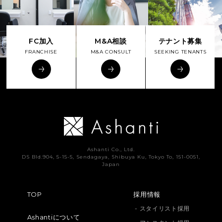
FC加入
M&A相談
テナント募集
FRANCHISE
M&A CONSULT
SEEKING TENANTS
Ashanti Co., Ltd.
DS Bld.904, 5-15-5, Sendagaya, Shibuya Ku, Tokyo To, 151-0051,
Japan
TOP
採用情報
- スタイリスト採用
Ashantiについて