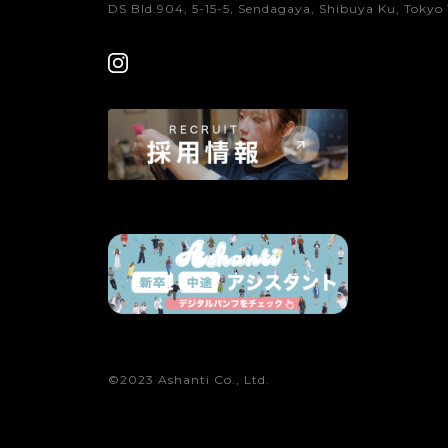
DS Bld.904, 5-15-5, Sendagaya, Shibuya Ku, Tokyo 
©2023 Ashanti Co., Ltd.