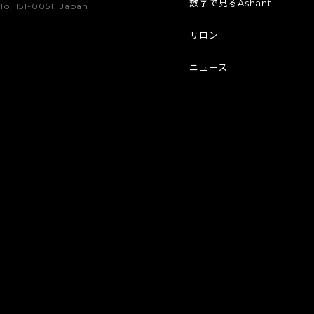
数字で見るAshanti
To, 151-0051, Japan
サロン
ニュース