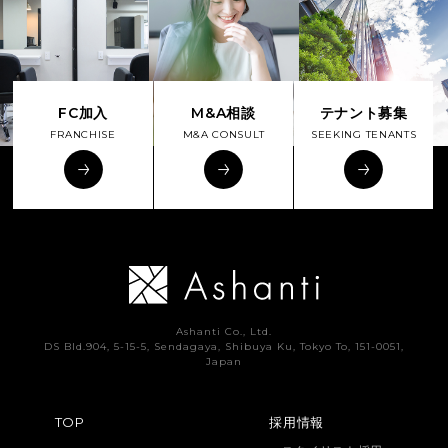
FC加入
M&A相談
テナント募集
FRANCHISE
M&A CONSULT
SEEKING TENANTS
Ashanti Co., Ltd.
DS Bld.904, 5-15-5, Sendagaya, Shibuya Ku, Tokyo To, 151-0051,
Japan
TOP
採用情報