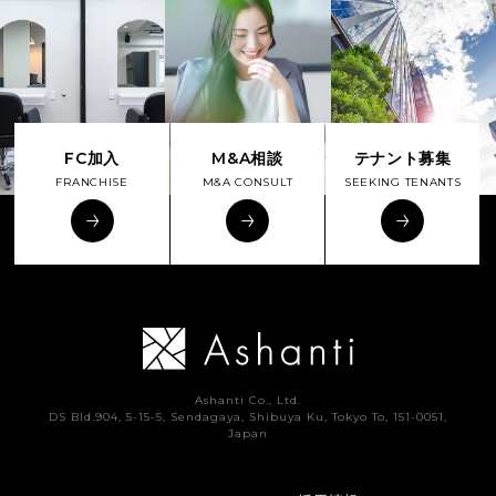
FC加入
M&A相談
テナント募集
FRANCHISE
M&A CONSULT
SEEKING TENANTS
Ashanti Co., Ltd.
DS Bld.904, 5-15-5, Sendagaya, Shibuya Ku, Tokyo To, 151-0051,
Japan