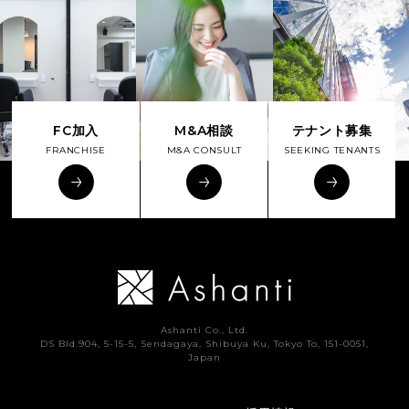
FC加入
M&A相談
テナント募集
FRANCHISE
M&A CONSULT
SEEKING TENANTS
Ashanti Co., Ltd.
DS Bld.904, 5-15-5, Sendagaya, Shibuya Ku, Tokyo To, 151-0051,
Japan