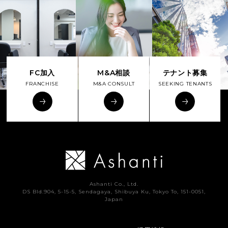
FC加入
M&A相談
テナント募集
FRANCHISE
M&A CONSULT
SEEKING TENANTS
Ashanti Co., Ltd.
DS Bld.904, 5-15-5, Sendagaya, Shibuya Ku, Tokyo To, 151-0051,
Japan