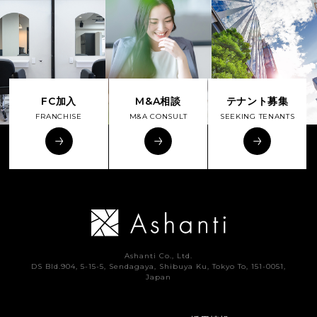
FC加入
M&A相談
テナント募集
FRANCHISE
M&A CONSULT
SEEKING TENANTS
Ashanti Co., Ltd.
DS Bld.904, 5-15-5, Sendagaya, Shibuya Ku, Tokyo To, 151-0051,
Japan