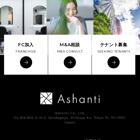
FC加入
M&A相談
テナント募集
FRANCHISE
M&A CONSULT
SEEKING TENANTS
Ashanti Co., Ltd.
DS Bld.904, 5-15-5, Sendagaya, Shibuya Ku, Tokyo To, 151-0051,
Japan